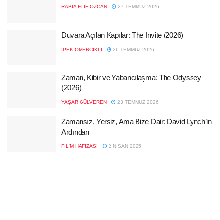
RABIA ELIF ÖZCAN
27 TEMMUZ 2026
Duvara Açılan Kapılar: The Invite (2026)
İPEK ÖMERCIKLI
26 TEMMUZ 2026
Zaman, Kibir ve Yabancılaşma: The Odyssey
(2026)
YAŞAR GÜLVEREN
23 TEMMUZ 2026
Zamansız, Yersiz, Ama Bize Dair: David Lynch’in
Ardından
FIL'M HAFIZASI
2 NISAN 2025