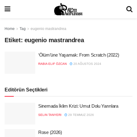
Home
Tag
eugenio mastrandrea
Etiket:
eugenio mastrandrea
‘Ölüm’üne Yaşamak: From Scratch (2022)
RABIA ELIF ÖZCAN
20 AĞUSTOS 2024
Editörün Seçtikleri
Sinemada İklim Krizi: Umut Dolu Yarınlara
SELIN TANYERI
29 TEMMUZ 2026
Rose (2026)