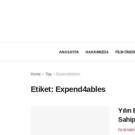
ANASAYFA
HAKKIMIZDA
FİLM ÖNER
Home
Tag
Expend4ables
Etiket:
Expend4ables
Yılın
Sahip
FIL'M HAF