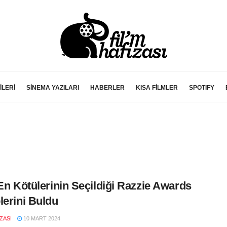
İLERİ
SİNEMA YAZILARI
HABERLER
KISA FİLMLER
SPOTIFY
 En Kötülerinin Seçildiği Razzie Awards
lerini Buldu
IZASI
10 MART 2024