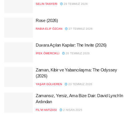
SELIN TANYERI
29 TEMMUZ 2026
Rose (2026)
RABIA ELIF ÖZCAN
27 TEMMUZ 2026
Duvara Açılan Kapılar: The Invite (2026)
İPEK ÖMERCIKLI
26 TEMMUZ 2026
Zaman, Kibir ve Yabancılaşma: The Odyssey
(2026)
YAŞAR GÜLVEREN
23 TEMMUZ 2026
Zamansız, Yersiz, Ama Bize Dair: David Lynch’in
Ardından
FIL'M HAFIZASI
2 NISAN 2025