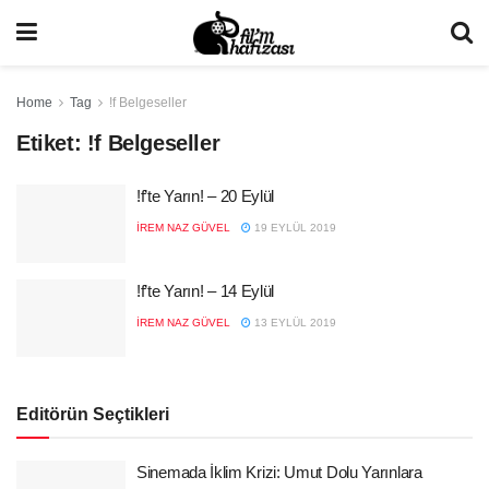
Home
Tag
!f Belgeseller
Etiket:
!f Belgeseller
!f’te Yarın! – 20 Eylül
İREM NAZ GÜVEL
19 EYLÜL 2019
!f’te Yarın! – 14 Eylül
İREM NAZ GÜVEL
13 EYLÜL 2019
Editörün Seçtikleri
Sinemada İklim Krizi: Umut Dolu Yarınlara