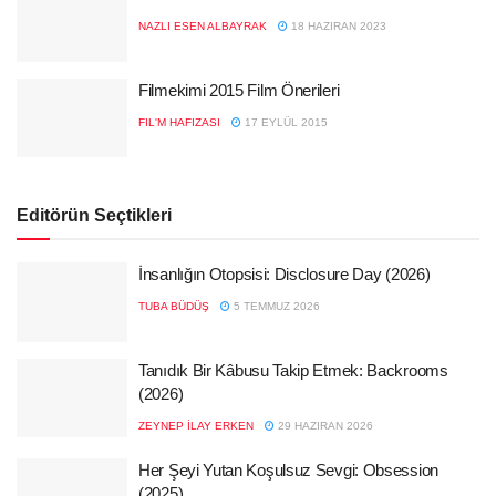
NAZLI ESEN ALBAYRAK
18 HAZIRAN 2023
Filmekimi 2015 Film Önerileri
FIL'M HAFIZASI
17 EYLÜL 2015
Editörün Seçtikleri
İnsanlığın Otopsisi: Disclosure Day (2026)
TUBA BÜDÜŞ
5 TEMMUZ 2026
Tanıdık Bir Kâbusu Takip Etmek: Backrooms
(2026)
ZEYNEP İLAY ERKEN
29 HAZIRAN 2026
Her Şeyi Yutan Koşulsuz Sevgi: Obsession
(2025)