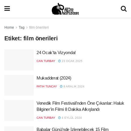
Home
Tag
film önerileri
Etiket:
film önerileri
24 Ocak’ta Vizyonda!
CAN TURBAY
23 OCAK 2025
Mukadderat (2024)
FATIH TUNCAY
8 ARALIK 2024
Venedik Film Festivali’nden Öne Çıkanlar: Haluk
Bilginer’in Filmi 8 Dakika Alkışlandı
CAN TURBAY
4 EYLÜL 2024
Babalar Günü’nde İzlenebilecek 15 Film