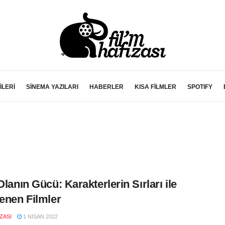
İLERİ
SİNEMA YAZILARI
HABERLER
KISA FİLMLER
SPOTIFY
Olanın Gücü: Karakterlerin Sırları ile
lenen Filmler
IZASI
1 NISAN 2022