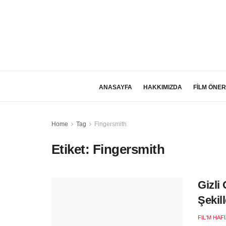
ANASAYFA
HAKKIMIZDA
FİLM ÖNER
Home
Tag
Fingersmith
Etiket:
Fingersmith
Gizli 
Şekil
FIL'M HAF