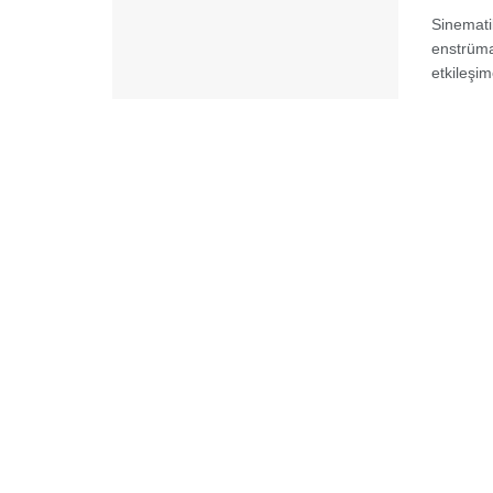
Sinematik
enstrüman
etkileşim