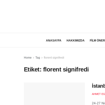
ANASAYFA
HAKKIMIZDA
FİLM ÖNER
Home
Tag
florent signifredi
Etiket:
florent signifredi
İstan
AHMET EG
24-27 Nis