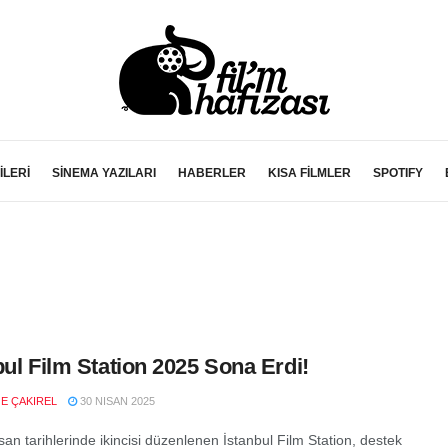
İLERİ
SİNEMA YAZILARI
HABERLER
KISA FİLMLER
SPOTIFY
bul Film Station 2025 Sona Erdi!
E ÇAKIREL
30 NISAN 2025
an tarihlerinde ikincisi düzenlenen İstanbul Film Station, destek