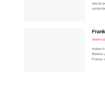
alacak pr
sürdürüle
Frank
SEHER KI
Institut 
filmlerin
Fransız s