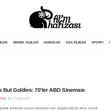
İLERİ
SİNEMA YAZILARI
HABERLER
KISA FİLMLER
SPOTIFY
s But Goldies: 70’ler ABD Sineması
IZASI
22 KASIM 2016
politik anlamda dünya ekseninin yön değiştirdiği bir devir olarak