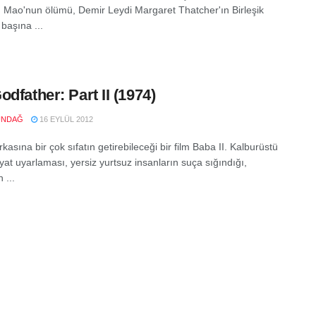
r. Mao'nun ölümü, Demir Leydi Margaret Thatcher'ın Birleşik
 başına ...
odfather: Part II (1974)
UNDAĞ
16 EYLÜL 2012
asına bir çok sıfatın getirebileceği bir film Baba II. Kalburüstü
yat uyarlaması, yersiz yurtsuz insanların suça sığındığı,
 ...