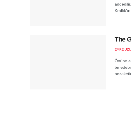
addedili
Krallık'ın
The G
EMRE UZ
Önüne ark
bir edebi
nezaketin