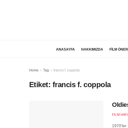
ANASAYFA
HAKKIMIZDA
FİLM ÖNER
Home
Tag
francis f. coppola
Etiket:
francis f. coppola
Oldie
FIL'M HAF
1970'ler 