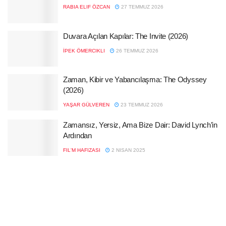
RABIA ELIF ÖZCAN
27 TEMMUZ 2026
Duvara Açılan Kapılar: The Invite (2026)
İPEK ÖMERCIKLI
26 TEMMUZ 2026
Zaman, Kibir ve Yabancılaşma: The Odyssey
(2026)
YAŞAR GÜLVEREN
23 TEMMUZ 2026
Zamansız, Yersiz, Ama Bize Dair: David Lynch’in
Ardından
FIL'M HAFIZASI
2 NISAN 2025