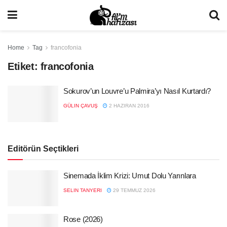
Home
Tag
francofonia
Etiket:
francofonia
Sokurov’un Louvre’u Palmira’yı Nasıl Kurtardı?
GÜLIN ÇAVUŞ
2 HAZIRAN 2016
Editörün Seçtikleri
Sinemada İklim Krizi: Umut Dolu Yarınlara
SELIN TANYERI
29 TEMMUZ 2026
Rose (2026)