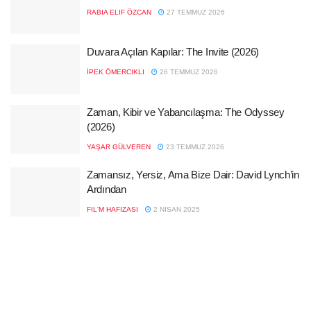
RABIA ELIF ÖZCAN
27 TEMMUZ 2026
Duvara Açılan Kapılar: The Invite (2026)
İPEK ÖMERCIKLI
26 TEMMUZ 2026
Zaman, Kibir ve Yabancılaşma: The Odyssey
(2026)
YAŞAR GÜLVEREN
23 TEMMUZ 2026
Zamansız, Yersiz, Ama Bize Dair: David Lynch’in
Ardından
FIL'M HAFIZASI
2 NISAN 2025