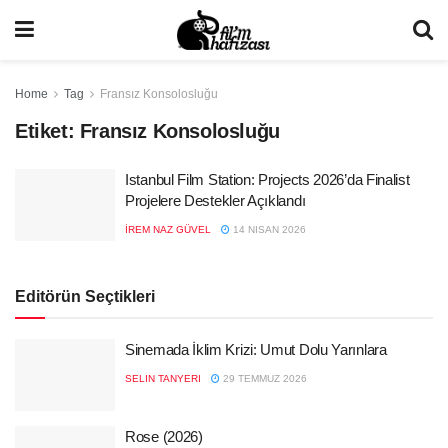
Home
Tag
Fransız Konsolosluğu
Etiket:
Fransız Konsolosluğu
Istanbul Film Station: Projects 2026’da Finalist
Projelere Destekler Açıklandı
İREM NAZ GÜVEL
14 NISAN 2026
Editörün Seçtikleri
Sinemada İklim Krizi: Umut Dolu Yarınlara
SELIN TANYERI
29 TEMMUZ 2026
Rose (2026)