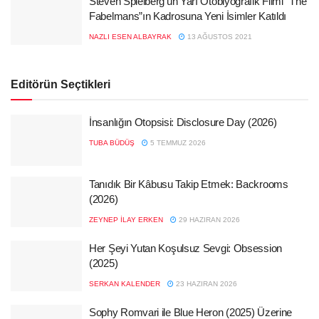
Steven Spielberg’ün Yarı Otobiyografik Filmi “The
Fabelmans”ın Kadrosuna Yeni İsimler Katıldı
NAZLI ESEN ALBAYRAK
13 AĞUSTOS 2021
Editörün Seçtikleri
İnsanlığın Otopsisi: Disclosure Day (2026)
TUBA BÜDÜŞ
5 TEMMUZ 2026
Tanıdık Bir Kâbusu Takip Etmek: Backrooms
(2026)
ZEYNEP İLAY ERKEN
29 HAZIRAN 2026
Her Şeyi Yutan Koşulsuz Sevgi: Obsession
(2025)
SERKAN KALENDER
23 HAZIRAN 2026
Sophy Romvari ile Blue Heron (2025) Üzerine