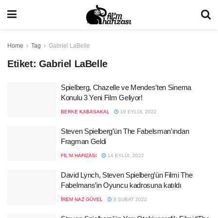
Home
Tag
Gabriel LaBelle
Etiket:
Gabriel LaBelle
Spielberg, Chazelle ve Mendes’ten Sinema
Konulu 3 Yeni Film Geliyor!
BERKE KABASAKAL
18 EYLÜL 2022
Steven Spielberg’ün The Fabelsman’ından
Fragman Geldi
FIL'M HAFIZASI
14 EYLÜL 2022
David Lynch, Steven Spielberg’ün Filmi The
Fabelmans’in Oyuncu kadrosuna katıldı
İREM NAZ GÜVEL
8 ŞUBAT 2022