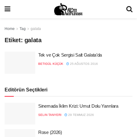
Home
Tag
galata
Etiket:
galata
Tek ve Çok Sergisi Salt Galata’da
BETIGÜL KÜÇÜK
25 AĞUSTOS 2016
Editörün Seçtikleri
Sinemada İklim Krizi: Umut Dolu Yarınlara
SELIN TANYERI
29 TEMMUZ 2026
Rose (2026)