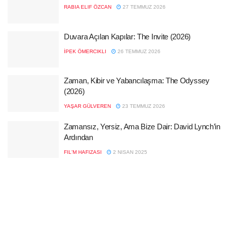
RABIA ELIF ÖZCAN
27 TEMMUZ 2026
Duvara Açılan Kapılar: The Invite (2026)
İPEK ÖMERCIKLI
26 TEMMUZ 2026
Zaman, Kibir ve Yabancılaşma: The Odyssey
(2026)
YAŞAR GÜLVEREN
23 TEMMUZ 2026
Zamansız, Yersiz, Ama Bize Dair: David Lynch’in
Ardından
FIL'M HAFIZASI
2 NISAN 2025