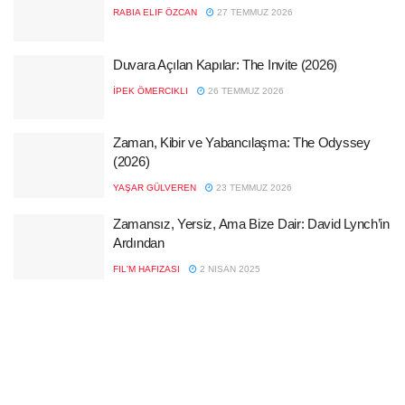
RABIA ELIF ÖZCAN
27 TEMMUZ 2026
Duvara Açılan Kapılar: The Invite (2026)
İPEK ÖMERCIKLI
26 TEMMUZ 2026
Zaman, Kibir ve Yabancılaşma: The Odyssey
(2026)
YAŞAR GÜLVEREN
23 TEMMUZ 2026
Zamansız, Yersiz, Ama Bize Dair: David Lynch’in
Ardından
FIL'M HAFIZASI
2 NISAN 2025