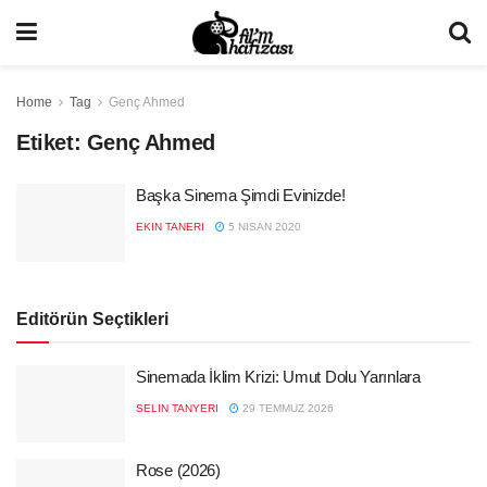
Home
Tag
Genç Ahmed
Etiket:
Genç Ahmed
Başka Sinema Şimdi Evinizde!
EKIN TANERI
5 NISAN 2020
Editörün Seçtikleri
Sinemada İklim Krizi: Umut Dolu Yarınlara
SELIN TANYERI
29 TEMMUZ 2026
Rose (2026)