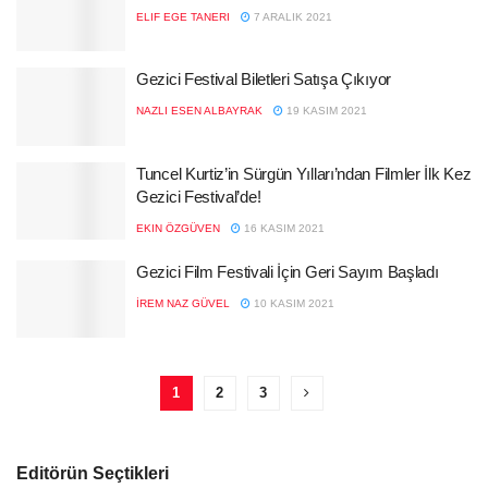
ELIF EGE TANERI
7 ARALIK 2021
Gezici Festival Biletleri Satışa Çıkıyor
NAZLI ESEN ALBAYRAK
19 KASIM 2021
Tuncel Kurtiz’in Sürgün Yılları’ndan Filmler İlk Kez
Gezici Festival’de!
EKIN ÖZGÜVEN
16 KASIM 2021
Gezici Film Festivali İçin Geri Sayım Başladı
İREM NAZ GÜVEL
10 KASIM 2021
1
2
3
Editörün Seçtikleri