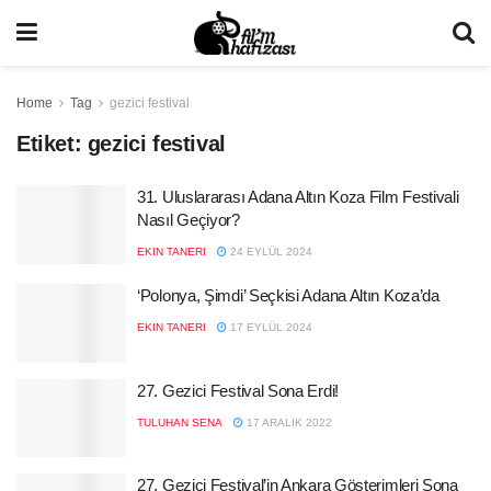
Home
Tag
gezici festival
Etiket:
gezici festival
31. Uluslararası Adana Altın Koza Film Festivali
Nasıl Geçiyor?
EKIN TANERI
24 EYLÜL 2024
‘Polonya, Şimdi’ Seçkisi Adana Altın Koza’da
EKIN TANERI
17 EYLÜL 2024
27. Gezici Festival Sona Erdi!
TULUHAN SENA
17 ARALIK 2022
27. Gezici Festival’in Ankara Gösterimleri Sona