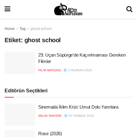
Home
Tag
ghost school
Etiket:
ghost school
29. Uçan Süpürge’de Kaçırılmaması Gereken
Filmler
FIL'M HAFIZASI
2 HAZIRAN 2026
Editörün Seçtikleri
Sinemada İklim Krizi: Umut Dolu Yarınlara
SELIN TANYERI
29 TEMMUZ 2026
Rose (2026)