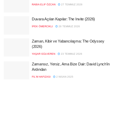
RABIA ELIF ÖZCAN
27 TEMMUZ 2026
Duvara Açılan Kapılar: The Invite (2026)
İPEK ÖMERCIKLI
26 TEMMUZ 2026
Zaman, Kibir ve Yabancılaşma: The Odyssey
(2026)
YAŞAR GÜLVEREN
23 TEMMUZ 2026
Zamansız, Yersiz, Ama Bize Dair: David Lynch’in
Ardından
FIL'M HAFIZASI
2 NISAN 2025