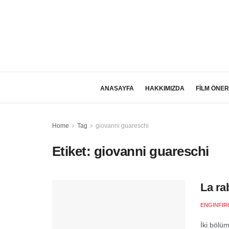
ANASAYFA
HAKKIMIZDA
FİLM ÖNER
Home
Tag
giovanni guareschi
Etiket:
giovanni guareschi
La ra
ENGINFIR
İki bölüml