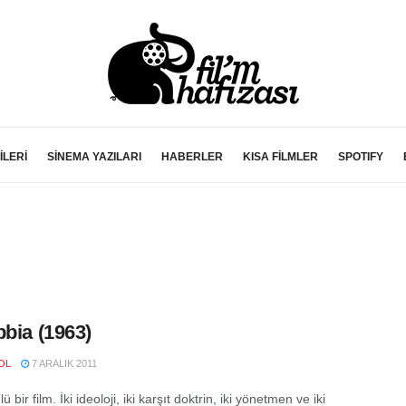
İLERİ
SİNEMA YAZILARI
HABERLER
KISA FİLMLER
SPOTIFY
bbia (1963)
OL
7 ARALIK 2011
ü bir film. İki ideoloji, iki karşıt doktrin, iki yönetmen ve iki