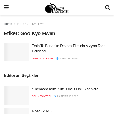
Home
Tag
Goo Kyo Hwan
Etiket:
Goo Kyo Hwan
Train To Busan’ın Devam Filminin Vizyon Tarihi
Belirlendi
İREM NAZ GÜVEL
4 ARALIK 2019
Editörün Seçtikleri
Sinemada İklim Krizi: Umut Dolu Yarınlara
SELIN TANYERI
29 TEMMUZ 2026
Rose (2026)