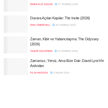
RABIA ELIF ÖZCAN
27 TEMMUZ 2026
Duvara Açılan Kapılar: The Invite (2026)
İPEK ÖMERCIKLI
26 TEMMUZ 2026
Zaman, Kibir ve Yabancılaşma: The Odyssey
(2026)
YAŞAR GÜLVEREN
23 TEMMUZ 2026
Zamansız, Yersiz, Ama Bize Dair: David Lynch’in
Ardından
FIL'M HAFIZASI
2 NISAN 2025