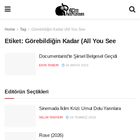
Home
Tag
Görebildiğin Kadar (All You See
Etiket:
Görebildiğin Kadar (All You See
Documentarist’te Şiirsel Belgesel Geçidi
EKIN TANERI
30 MAYIS 2023
Editörün Seçtikleri
Sinemada İklim Krizi: Umut Dolu Yarınlara
SELIN TANYERI
29 TEMMUZ 2026
Rose (2026)