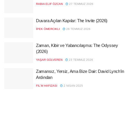
RABIA ELIF ÖZCAN
27 TEMMUZ 2026
Duvara Açılan Kapılar: The Invite (2026)
İPEK ÖMERCIKLI
26 TEMMUZ 2026
Zaman, Kibir ve Yabancılaşma: The Odyssey
(2026)
YAŞAR GÜLVEREN
23 TEMMUZ 2026
Zamansız, Yersiz, Ama Bize Dair: David Lynch’in
Ardından
FIL'M HAFIZASI
2 NISAN 2025