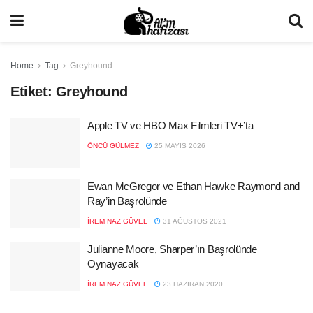
Home
Tag
Greyhound
Etiket:
Greyhound
Apple TV ve HBO Max Filmleri TV+’ta
ÖNCÜ GÜLMEZ
25 MAYIS 2026
Ewan McGregor ve Ethan Hawke Raymond and
Ray’in Başrolünde
İREM NAZ GÜVEL
31 AĞUSTOS 2021
Julianne Moore, Sharper’ın Başrolünde
Oynayacak
İREM NAZ GÜVEL
23 HAZIRAN 2020