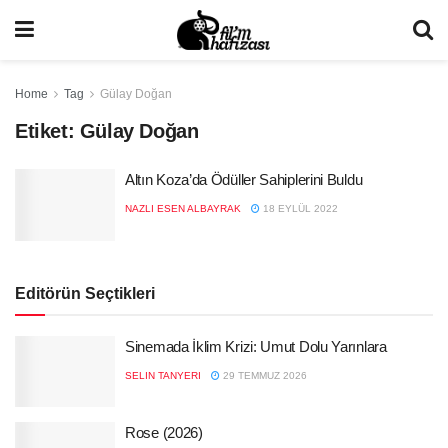
Home
Tag
Gülay Doğan
Etiket:
Gülay Doğan
Altın Koza’da Ödüller Sahiplerini Buldu
NAZLI ESEN ALBAYRAK
18 EYLÜL 2022
Editörün Seçtikleri
Sinemada İklim Krizi: Umut Dolu Yarınlara
SELIN TANYERI
29 TEMMUZ 2026
Rose (2026)