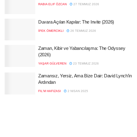
RABIA ELIF ÖZCAN
27 TEMMUZ 2026
Duvara Açılan Kapılar: The Invite (2026)
İPEK ÖMERCIKLI
26 TEMMUZ 2026
Zaman, Kibir ve Yabancılaşma: The Odyssey
(2026)
YAŞAR GÜLVEREN
23 TEMMUZ 2026
Zamansız, Yersiz, Ama Bize Dair: David Lynch’in
Ardından
FIL'M HAFIZASI
2 NISAN 2025