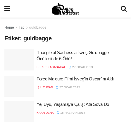
Home
Tag
guldbagge
Etiket:
guldbagge
‘Triangle of Sadness’a İsveç Guldbagge
Ödülleri’nde 6 Ödül!
BERKE KABASAKAL
27 OCAK 2023
Force Majeure Filmi İsveç’in Oscar’ını Aldı
IŞIL TURAN
27 OCAK 2015
Ye, Uyu, Yaşamaya Çalış: Äta Sova Dö
KAAN DENK
15 HAZIRAN 2014