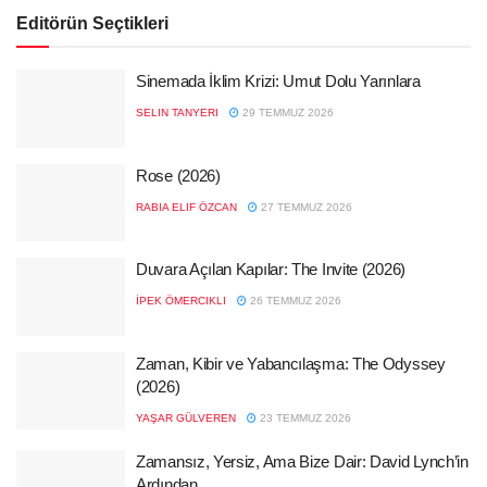
Editörün Seçtikleri
Sinemada İklim Krizi: Umut Dolu Yarınlara
SELIN TANYERI
29 TEMMUZ 2026
Rose (2026)
RABIA ELIF ÖZCAN
27 TEMMUZ 2026
Duvara Açılan Kapılar: The Invite (2026)
İPEK ÖMERCIKLI
26 TEMMUZ 2026
Zaman, Kibir ve Yabancılaşma: The Odyssey
(2026)
YAŞAR GÜLVEREN
23 TEMMUZ 2026
Zamansız, Yersiz, Ama Bize Dair: David Lynch’in
Ardından