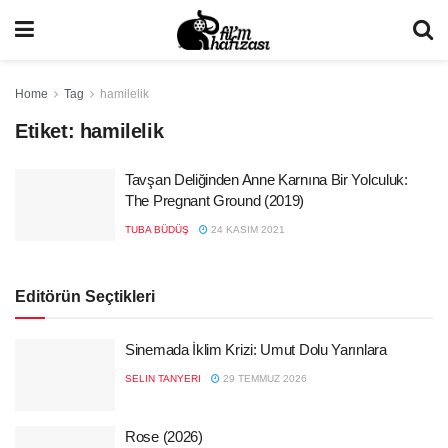
Home
Tag
hamilelik
Etiket:
hamilelik
Tavşan Deliğinden Anne Karnına Bir Yolculuk:
The Pregnant Ground (2019)
TUBA BÜDÜŞ
24 KASIM 2021
Editörün Seçtikleri
Sinemada İklim Krizi: Umut Dolu Yarınlara
SELIN TANYERI
29 TEMMUZ 2026
Rose (2026)