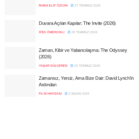
RABIA ELIF ÖZCAN
27 TEMMUZ 2026
Duvara Açılan Kapılar: The Invite (2026)
İPEK ÖMERCIKLI
26 TEMMUZ 2026
Zaman, Kibir ve Yabancılaşma: The Odyssey
(2026)
YAŞAR GÜLVEREN
23 TEMMUZ 2026
Zamansız, Yersiz, Ama Bize Dair: David Lynch’in
Ardından
FIL'M HAFIZASI
2 NISAN 2025