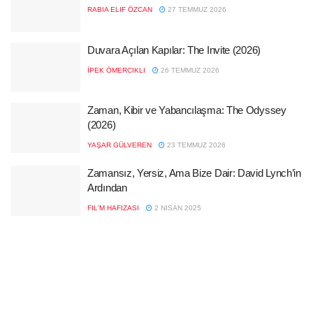
RABIA ELIF ÖZCAN
27 TEMMUZ 2026
Duvara Açılan Kapılar: The Invite (2026)
İPEK ÖMERCIKLI
26 TEMMUZ 2026
Zaman, Kibir ve Yabancılaşma: The Odyssey
(2026)
YAŞAR GÜLVEREN
23 TEMMUZ 2026
Zamansız, Yersiz, Ama Bize Dair: David Lynch’in
Ardından
FIL'M HAFIZASI
2 NISAN 2025