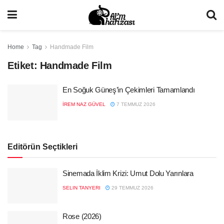
Home
Tag
Handmade Film
Etiket:
Handmade Film
En Soğuk Güneş’in Çekimleri Tamamlandı
İREM NAZ GÜVEL
7 TEMMUZ 2026
Editörün Seçtikleri
Sinemada İklim Krizi: Umut Dolu Yarınlara
SELIN TANYERI
29 TEMMUZ 2026
Rose (2026)