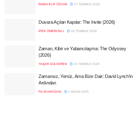
RABIA ELIF ÖZCAN
27 TEMMUZ 2026
Duvara Açılan Kapılar: The Invite (2026)
İPEK ÖMERCIKLI
26 TEMMUZ 2026
Zaman, Kibir ve Yabancılaşma: The Odyssey
(2026)
YAŞAR GÜLVEREN
23 TEMMUZ 2026
Zamansız, Yersiz, Ama Bize Dair: David Lynch’in
Ardından
FIL'M HAFIZASI
2 NISAN 2025