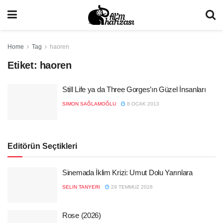
Home
Tag
haoren
Etiket:
haoren
Still Life ya da Three Gorges’ın Güzel İnsanları
SIMON SAĞLAMOĞLU
8 OCAK 2013
Editörün Seçtikleri
Sinemada İklim Krizi: Umut Dolu Yarınlara
SELIN TANYERI
29 TEMMUZ 2026
Rose (2026)