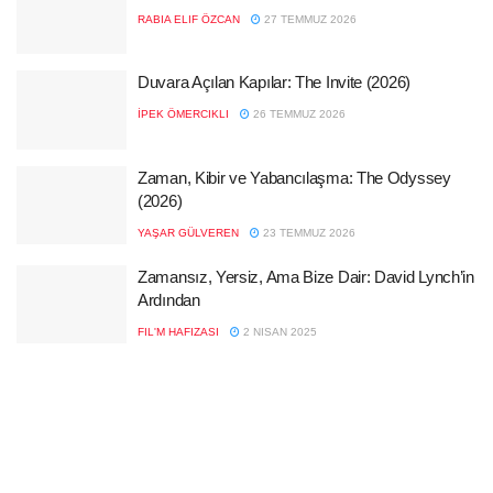
RABIA ELIF ÖZCAN
27 TEMMUZ 2026
Duvara Açılan Kapılar: The Invite (2026)
İPEK ÖMERCIKLI
26 TEMMUZ 2026
Zaman, Kibir ve Yabancılaşma: The Odyssey
(2026)
YAŞAR GÜLVEREN
23 TEMMUZ 2026
Zamansız, Yersiz, Ama Bize Dair: David Lynch’in
Ardından
FIL'M HAFIZASI
2 NISAN 2025