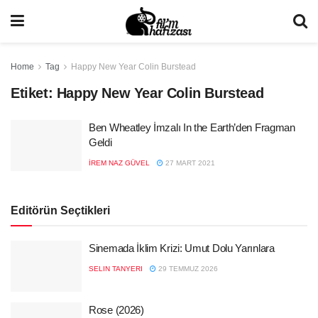
Home
Tag
Happy New Year Colin Burstead
Etiket:
Happy New Year Colin Burstead
Ben Wheatley İmzalı In the Earth’den Fragman
Geldi
İREM NAZ GÜVEL
27 MART 2021
Editörün Seçtikleri
Sinemada İklim Krizi: Umut Dolu Yarınlara
SELIN TANYERI
29 TEMMUZ 2026
Rose (2026)