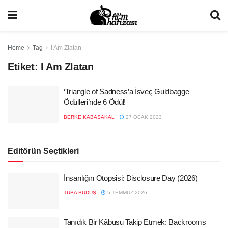
Home
Tag
I Am Zlatan
Etiket:
I Am Zlatan
‘Triangle of Sadness’a İsveç Guldbagge
Ödülleri’nde 6 Ödül!
BERKE KABASAKAL
27 OCAK 2023
Editörün Seçtikleri
İnsanlığın Otopsisi: Disclosure Day (2026)
TUBA BÜDÜŞ
5 TEMMUZ 2026
Tanıdık Bir Kâbusu Takip Etmek: Backrooms