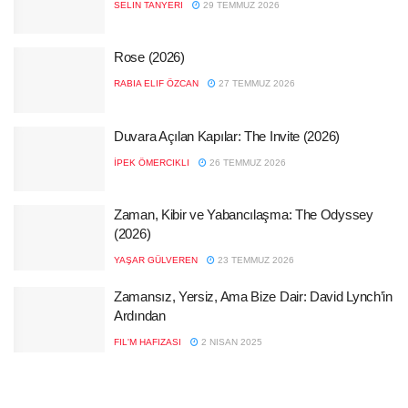
SELIN TANYERI
29 TEMMUZ 2026
Rose (2026)
RABIA ELIF ÖZCAN
27 TEMMUZ 2026
Duvara Açılan Kapılar: The Invite (2026)
İPEK ÖMERCIKLI
26 TEMMUZ 2026
Zaman, Kibir ve Yabancılaşma: The Odyssey
(2026)
YAŞAR GÜLVEREN
23 TEMMUZ 2026
Zamansız, Yersiz, Ama Bize Dair: David Lynch’in
Ardından
FIL'M HAFIZASI
2 NISAN 2025