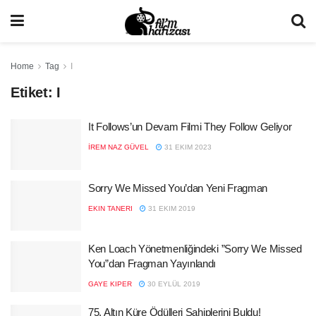
Home
Tag
I
Etiket:
I
It Follows’un Devam Filmi They Follow Geliyor
İREM NAZ GÜVEL
31 EKIM 2023
Sorry We Missed You’dan Yeni Fragman
EKIN TANERI
31 EKIM 2019
Ken Loach Yönetmenliğindeki ”Sorry We Missed
You”dan Fragman Yayınlandı
GAYE KIPER
30 EYLÜL 2019
75. Altın Küre Ödülleri Sahiplerini Buldu!