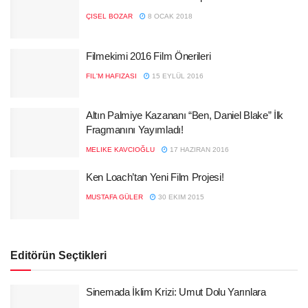
ÇISEL BOZAR
8 OCAK 2018
Filmekimi 2016 Film Önerileri
FIL'M HAFIZASI
15 EYLÜL 2016
Altın Palmiye Kazananı “Ben, Daniel Blake” İlk
Fragmanını Yayımladı!
MELIKE KAVCIOĞLU
17 HAZIRAN 2016
Ken Loach’tan Yeni Film Projesi!
MUSTAFA GÜLER
30 EKIM 2015
Editörün Seçtikleri
Sinemada İklim Krizi: Umut Dolu Yarınlara