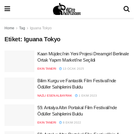
Home
Tag
Iguana Tokyo
Etiket:
Iguana Tokyo
Kaan Müjdeci’nin Yeni Projesi Dreamgirl Berlinale
Ortak Yapım Marketi’ne Seçildi
EKIN TANERI
13 OCAK 2025
Bilim Kurgu ve Fantastik Film Festivali’nde
Ödüller Sahiplerini Buldu
NAZLI ESEN ALBAYRAK
1 EKIM 2023
59. Antalya Altın Portakal Film Festivali’nde
Ödüller Sahiplerini Buldu
EKIN TANERI
8 EKIM 2022