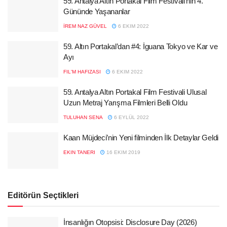
59. Antalya Altın Portakal Film Festivali’nin 4.
Gününde Yaşananlar
İREM NAZ GÜVEL
6 EKIM 2022
59. Altın Portakal’dan #4: İguana Tokyo ve Kar ve
Ayı
FIL'M HAFIZASI
6 EKIM 2022
59. Antalya Altın Portakal Film Festivali Ulusal
Uzun Metraj Yarışma Filmleri Belli Oldu
TULUHAN SENA
6 EYLÜL 2022
Kaan Müjdeci’nin Yeni filminden İlk Detaylar Geldi
EKIN TANERI
16 EKIM 2019
Editörün Seçtikleri
İnsanlığın Otopsisi: Disclosure Day (2026)