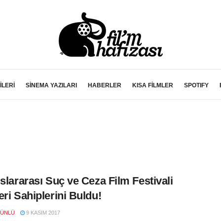
İLERİ
SİNEMA YAZILARI
HABERLER
KISA FİLMLER
SPOTIFY
uslararası Suç ve Ceza Film Festivali
eri Sahiplerini Buldu!
 ÜNLÜ
9 KASIM 2017