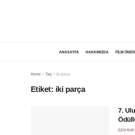
ANASAYFA
HAKKIMIZDA
FİLM ÖNER
Home
Tag
iki parça
Etiket:
iki parça
7. Ul
Ödüll
EZGI NUR