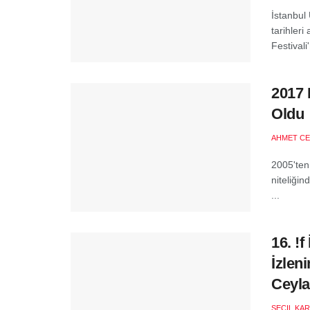
İstanbul
tarihler
Festivali'
2017 
Oldu
AHMET CE
2005'ten
niteliğin
...
16. !f
İzlen
Ceyla
SEÇIL KA