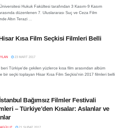
 Üniversitesi Hukuk Fakültesi tarafından 3 Kasım-9 Kasım
i arasında düzenlenen 7. Uluslararası Suç ve Ceza Film
nde Altın Terazi ...
Hisar Kısa Film Seçkisi Filmleri Belli
YLAN
23 MART 2017
 beri Türkiye'de çekilen yüzlerce kısa film arasından albüm
de bir seçki toplayan Hisar Kısa Film Seçkisi'nin 2017 filmleri belli
 İstanbul Bağımsız Filmler Festivali
imleri – Türkiye’den Kısalar: Aslanlar ve
nlar
RAGÜLLE
21 ŞUBAT 2017