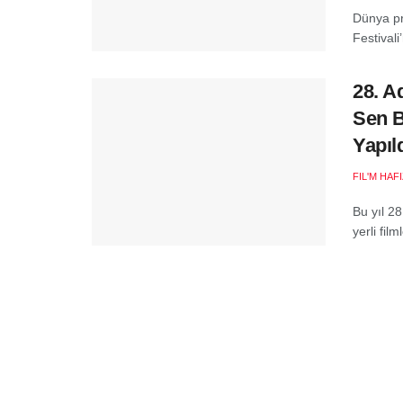
Dünya pr
Festivali
28. A
Sen B
Yapıl
FIL'M HAF
Bu yıl 2
yerli fil