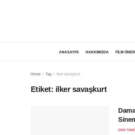
ANASAYFA
HAKKIMIZDA
FİLM ÖNER
Home
Tag
ilker savaşkurt
Etiket:
ilker savaşkurt
Damat
Sine
EKIN TANE