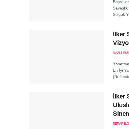
Başroller
Savaşkurt
Selçuk Y
İlker
Vizyo
NAZLI ES
Yönetmen
En İyi Ya
(Reflectio
İlker
Ulusl
Sinem
SERAP ILG