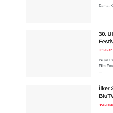
Damat Ko
30. U
Festiv
İREM NAZ
Bu yıl 1
Film Fes
...
İlker
BluT
NAZLI ES