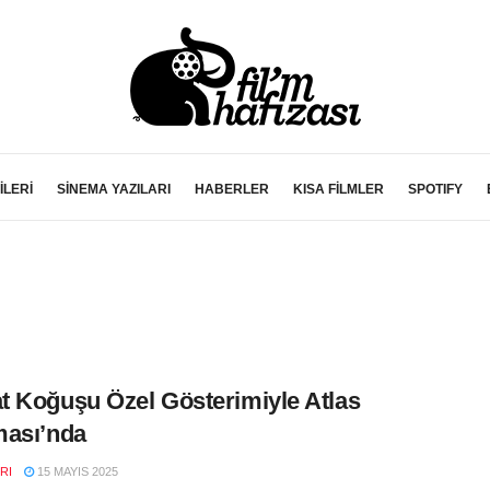
İLERİ
SİNEMA YAZILARI
HABERLER
KISA FİLMLER
SPOTIFY
 Koğuşu Özel Gösterimiyle Atlas
ması’nda
RI
15 MAYIS 2025