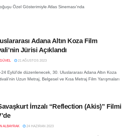
ğuşu Özel Gösterimiyle Atlas Sineması'nda
luslararası Adana Altın Koza Film
ali’nin Jürisi Açıklandı
 GÜVEL
21 AĞUSTOS 2023
8-24 Eylül'de düzenlenecek, 30. Uluslararası Adana Altın Koza
tivali’nin Uzun Metraj, Belgesel ve Kısa Metraj Film Yarışmaları
 Savaşkurt İmzalı “Reflection (Akis)” Filmi
V’de
EN ALBAYRAK
24 HAZIRAN 2023