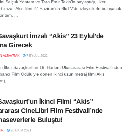
ini Selçuk Yöntem ve Taro Emir Tekin'in paylaştığı, İlker
 imzalı Akis filmi 27 Haziran'da BluTV'de izleyicilerle buluşacak.
öntem, ...
 Savaşkurt İmzalı “Akis” 23 Eylül’de
na Girecek
EN ALBAYRAK
7 EYLÜL 2022
 İlker Savaşkurt'un 16. Harlem Uluslararası Film Festivali'nden
bancı Film Ödülü'yle dönen ikinci uzun metraj filmi Akis
n), ...
 Savaşkurt’un İkinci Filmi “Akis”
ararası CineLibri Film Festivali’nde
aseverlerle Buluştu!
IN
26 EKIM 2021