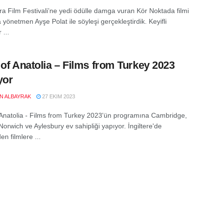
ra Film Festivali’ne yedi ödülle damga vuran Kör Noktada filmi
yönetmen Ayşe Polat ile söyleşi gerçekleştirdik. Keyifli
 ...
 of Anatolia – Films from Turkey 2023
yor
EN ALBAYRAK
27 EKIM 2023
 Anatolia - Films from Turkey 2023'ün programına Cambridge,
orwich ve Aylesbury ev sahipliği yapıyor. İngiltere'de
en filmlere ...