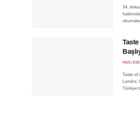
34. Anka
hakkında 
okumalar
Taste
Başlı
NAZLI ES
Taste of
Londra, N
Türkiye'd