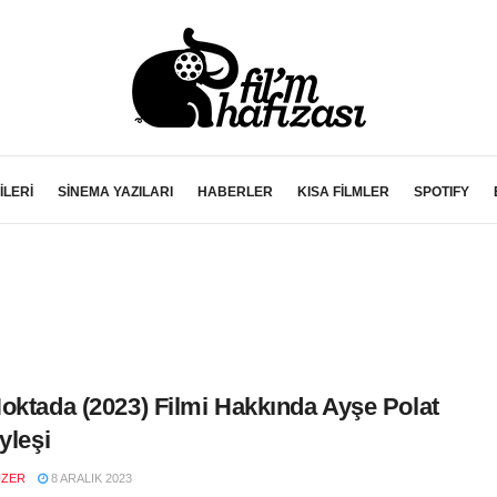
İLERİ
SİNEMA YAZILARI
HABERLER
KISA FİLMLER
SPOTIFY
oktada (2023) Filmi Hakkında Ayşe Polat
yleşi
UZER
8 ARALIK 2023