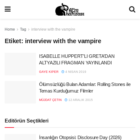
Home
Tag
interview with the vampire
Etiket:
interview with the vampire
ISABELLE HUPPERT’LI GRETA’DAN
ALTYAZILI FRAGMAN YAYINLANDI
GAYE KIPER
4 NISAN 2019
Ölümsüzlüğü Bulan Adamlar: Rolling Stones ile
Temas Kurduğumuz Filmler
MÜJDAT ÇETIN
12 ARALIK 2015
Editörün Seçtikleri
İnsanlığın Otopsisi: Disclosure Day (2026)