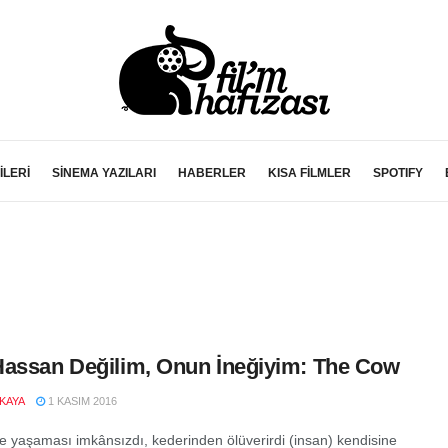
İLERİ
SİNEMA YAZILARI
HABERLER
KISA FİLMLER
SPOTIFY
assan Değilim, Onun İneğiyim: The Cow
LKAYA
1 KASIM 2016
le yaşaması imkânsızdı, kederinden ölüverirdi (insan) kendisine