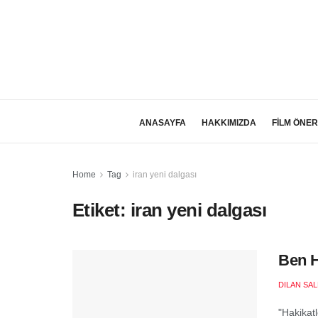
ANASAYFA
HAKKIMIZDA
FİLM ÖNER
Home
Tag
iran yeni dalgası
Etiket:
iran yeni dalgası
Ben H
DILAN SA
"Hakikat