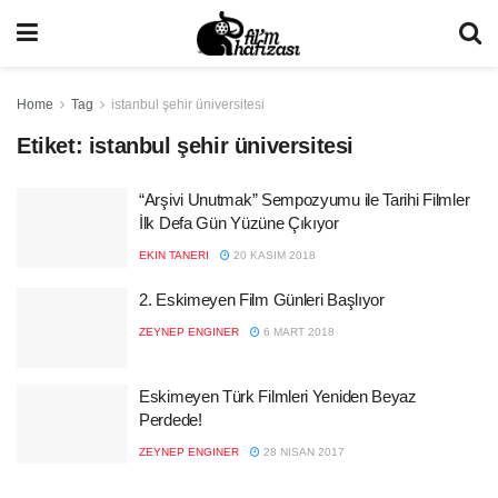
Home
Tag
istanbul şehir üniversitesi
Etiket:
istanbul şehir üniversitesi
“Arşivi Unutmak” Sempozyumu ile Tarihi Filmler
İlk Defa Gün Yüzüne Çıkıyor
EKIN TANERI
20 KASIM 2018
2. Eskimeyen Film Günleri Başlıyor
ZEYNEP ENGINER
6 MART 2018
Eskimeyen Türk Filmleri Yeniden Beyaz
Perdede!
ZEYNEP ENGINER
28 NISAN 2017