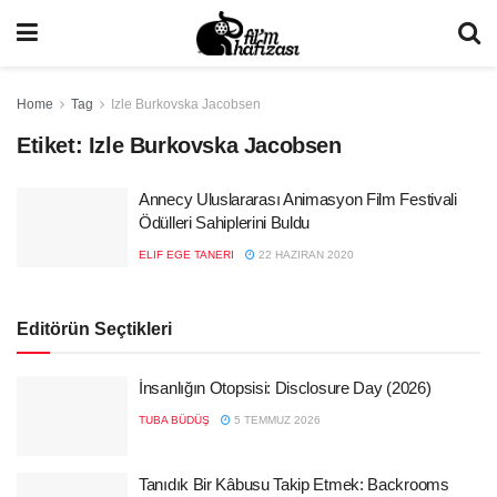
Home
Tag
Izle Burkovska Jacobsen
Etiket:
Izle Burkovska Jacobsen
Annecy Uluslararası Animasyon Film Festivali
Ödülleri Sahiplerini Buldu
ELIF EGE TANERI
22 HAZIRAN 2020
Editörün Seçtikleri
İnsanlığın Otopsisi: Disclosure Day (2026)
TUBA BÜDÜŞ
5 TEMMUZ 2026
Tanıdık Bir Kâbusu Takip Etmek: Backrooms