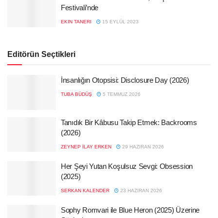
Festivali’nde
EKIN TANERI
15 EYLÜL 2023
Editörün Seçtikleri
İnsanlığın Otopsisi: Disclosure Day (2026)
TUBA BÜDÜŞ
5 TEMMUZ 2026
Tanıdık Bir Kâbusu Takip Etmek: Backrooms
(2026)
ZEYNEP İLAY ERKEN
29 HAZIRAN 2026
Her Şeyi Yutan Koşulsuz Sevgi: Obsession
(2025)
SERKAN KALENDER
23 HAZIRAN 2026
Sophy Romvari ile Blue Heron (2025) Üzerine