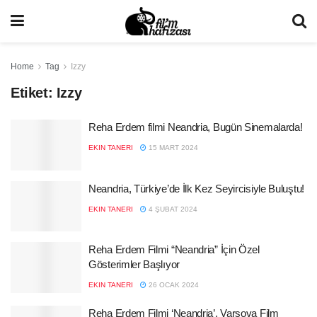
Home
Tag
Izzy
Etiket:
Izzy
Reha Erdem filmi Neandria, Bugün Sinemalarda!
EKIN TANERI
15 MART 2024
Neandria, Türkiye’de İlk Kez Seyircisiyle Buluştu!
EKIN TANERI
4 ŞUBAT 2024
Reha Erdem Filmi “Neandria” İçin Özel
Gösterimler Başlıyor
EKIN TANERI
26 OCAK 2024
Reha Erdem Filmi ‘Neandria’, Varşova Film