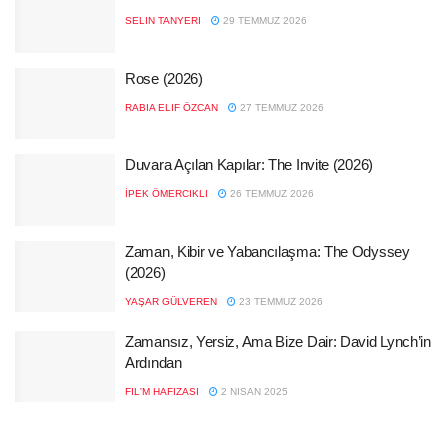
SELIN TANYERI
29 TEMMUZ 2026
Rose (2026)
RABIA ELIF ÖZCAN
27 TEMMUZ 2026
Duvara Açılan Kapılar: The Invite (2026)
İPEK ÖMERCIKLI
26 TEMMUZ 2026
Zaman, Kibir ve Yabancılaşma: The Odyssey
(2026)
YAŞAR GÜLVEREN
23 TEMMUZ 2026
Zamansız, Yersiz, Ama Bize Dair: David Lynch’in
Ardından
FIL'M HAFIZASI
2 NISAN 2025