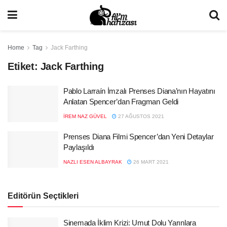
Home
Tag
Jack Farthing
Etiket:
Jack Farthing
Pablo Larraín İmzalı Prenses Diana’nın Hayatını
Anlatan Spencer’dan Fragman Geldi
İREM NAZ GÜVEL
27 AĞUSTOS 2021
Prenses Diana Filmi Spencer’dan Yeni Detaylar
Paylaşıldı
NAZLI ESEN ALBAYRAK
26 MART 2021
Editörün Seçtikleri
Sinemada İklim Krizi: Umut Dolu Yarınlara