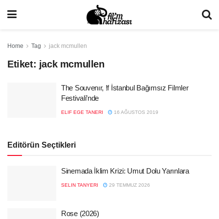
Home
Tag
jack mcmullen
Etiket:
jack mcmullen
The Souvenır, !f İstanbul Bağımsız Filmler
Festivali’nde
ELIF EGE TANERI
16 AĞUSTOS 2019
Editörün Seçtikleri
Sinemada İklim Krizi: Umut Dolu Yarınlara
SELIN TANYERI
29 TEMMUZ 2026
Rose (2026)