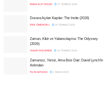
RABIA ELIF ÖZCAN
27 TEMMUZ 2026
Duvara Açılan Kapılar: The Invite (2026)
İPEK ÖMERCIKLI
26 TEMMUZ 2026
Zaman, Kibir ve Yabancılaşma: The Odyssey
(2026)
YAŞAR GÜLVEREN
23 TEMMUZ 2026
Zamansız, Yersiz, Ama Bize Dair: David Lynch’in
Ardından
FIL'M HAFIZASI
2 NISAN 2025