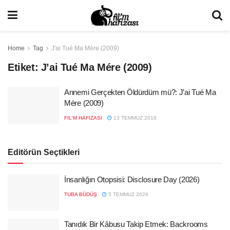
Home
Tag
J'ai Tué Ma Mére (2009)
Etiket:
J’ai Tué Ma Mére (2009)
Annemi Gerçekten Öldürdüm mü?: J’ai Tué Ma
Mére (2009)
FIL'M HAFIZASI
13 TEMMUZ 2018
Editörün Seçtikleri
İnsanlığın Otopsisi: Disclosure Day (2026)
TUBA BÜDÜŞ
5 TEMMUZ 2026
Tanıdık Bir Kâbusu Takip Etmek: Backrooms