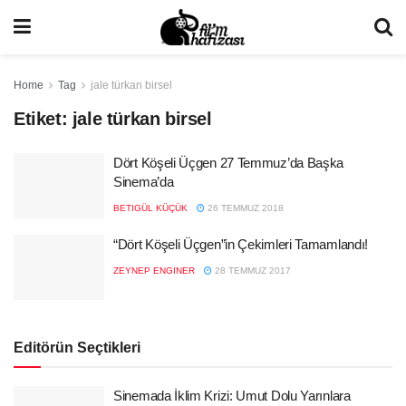
Home
Tag
jale türkan birsel
Etiket:
jale türkan birsel
Dört Köşeli Üçgen 27 Temmuz’da Başka
Sinema’da
BETIGÜL KÜÇÜK
26 TEMMUZ 2018
“Dört Köşeli Üçgen”in Çekimleri Tamamlandı!
ZEYNEP ENGINER
28 TEMMUZ 2017
Editörün Seçtikleri
Sinemada İklim Krizi: Umut Dolu Yarınlara