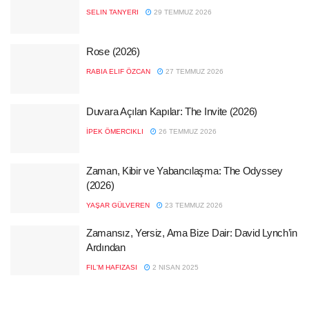
SELIN TANYERI
29 TEMMUZ 2026
Rose (2026)
RABIA ELIF ÖZCAN
27 TEMMUZ 2026
Duvara Açılan Kapılar: The Invite (2026)
İPEK ÖMERCIKLI
26 TEMMUZ 2026
Zaman, Kibir ve Yabancılaşma: The Odyssey
(2026)
YAŞAR GÜLVEREN
23 TEMMUZ 2026
Zamansız, Yersiz, Ama Bize Dair: David Lynch’in
Ardından
FIL'M HAFIZASI
2 NISAN 2025