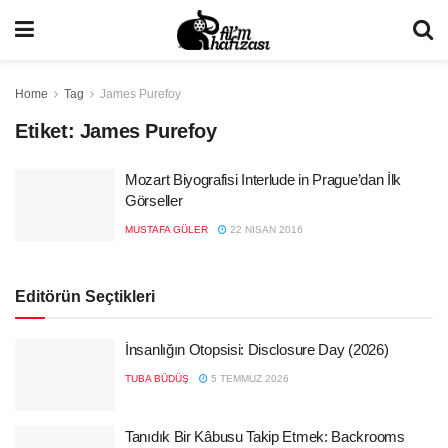
Home
Tag
James Purefoy
Etiket:
James Purefoy
Mozart Biyografisi Interlude in Prague’dan İlk
Görseller
MUSTAFA GÜLER
22 NISAN 2016
Editörün Seçtikleri
İnsanlığın Otopsisi: Disclosure Day (2026)
TUBA BÜDÜŞ
5 TEMMUZ 2026
Tanıdık Bir Kâbusu Takip Etmek: Backrooms