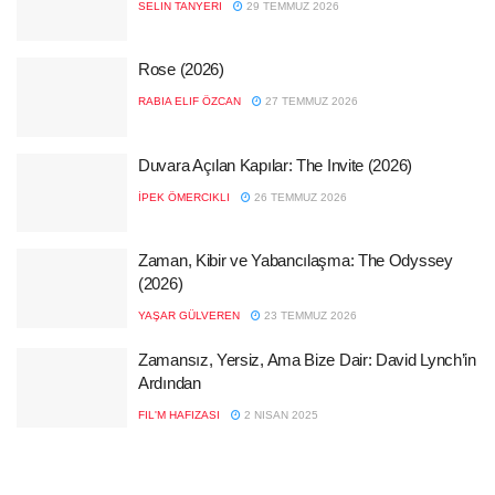
SELIN TANYERI
29 TEMMUZ 2026
Rose (2026)
RABIA ELIF ÖZCAN
27 TEMMUZ 2026
Duvara Açılan Kapılar: The Invite (2026)
İPEK ÖMERCIKLI
26 TEMMUZ 2026
Zaman, Kibir ve Yabancılaşma: The Odyssey
(2026)
YAŞAR GÜLVEREN
23 TEMMUZ 2026
Zamansız, Yersiz, Ama Bize Dair: David Lynch’in
Ardından
FIL'M HAFIZASI
2 NISAN 2025