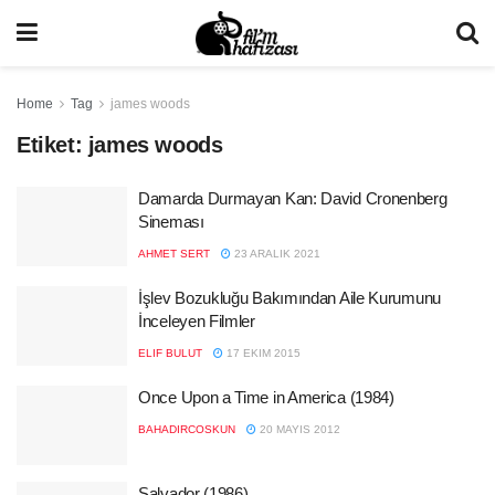
Home
Tag
james woods
Etiket:
james woods
Damarda Durmayan Kan: David Cronenberg
Sineması
AHMET SERT
23 ARALIK 2021
İşlev Bozukluğu Bakımından Aile Kurumunu
İnceleyen Filmler
ELIF BULUT
17 EKIM 2015
Once Upon a Time in America (1984)
BAHADIRCOSKUN
20 MAYIS 2012
Salvador (1986)