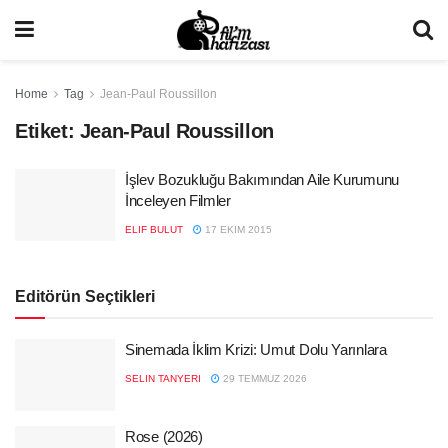
Home
Tag
Jean-Paul Roussillon
Etiket:
Jean-Paul Roussillon
İşlev Bozukluğu Bakımından Aile Kurumunu
İnceleyen Filmler
ELIF BULUT
17 EKIM 2015
Editörün Seçtikleri
Sinemada İklim Krizi: Umut Dolu Yarınlara
SELIN TANYERI
29 TEMMUZ 2026
Rose (2026)