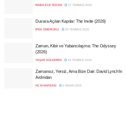
RABIA ELIF ÖZCAN
27 TEMMUZ 2026
Duvara Açılan Kapılar: The Invite (2026)
İPEK ÖMERCIKLI
26 TEMMUZ 2026
Zaman, Kibir ve Yabancılaşma: The Odyssey
(2026)
YAŞAR GÜLVEREN
23 TEMMUZ 2026
Zamansız, Yersiz, Ama Bize Dair: David Lynch’in
Ardından
FIL'M HAFIZASI
2 NISAN 2025