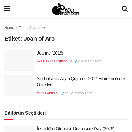
Home
Tag
Joan of Arc
Etiket:
Joan of Arc
Jeanne (2019)
AYŞE EKIN SAĞIROĞLU
4 HAZIRAN 2022
Sonbaharda Açan Çiçekler: 2017 Filmekimi’nden
Öneriler
FIL'M HAFIZASI
25 AĞUSTOS 2017
Editörün Seçtikleri
İnsanlığın Otopsisi: Disclosure Day (2026)