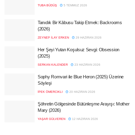
TUBA BÜDÜŞ
5 TEMMUZ 2026
Tanıdık Bir Kâbusu Takip Etmek: Backrooms
(2026)
ZEYNEP İLAY ERKEN
29 HAZIRAN 2026
Her Şeyi Yutan Koşulsuz Sevgi: Obsession
(2025)
SERKAN KALENDER
23 HAZIRAN 2026
Sophy Romvari ile Blue Heron (2025) Üzerine
Söyleşi
İPEK ÖMERCIKLI
20 HAZIRAN 2026
Şöhretin Gölgesinde Bütünleşme Arayışı: Mother
Mary (2026)
YAŞAR GÜLVEREN
12 HAZIRAN 2026