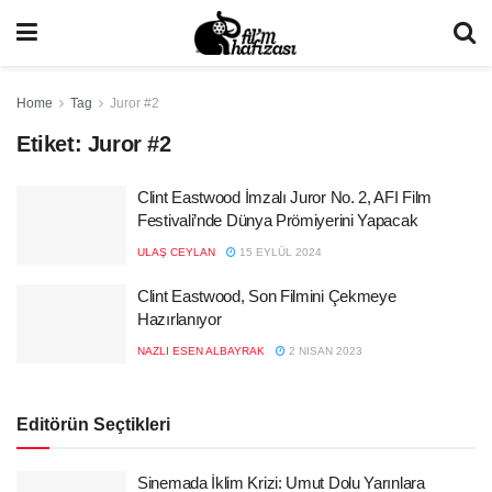
Home
Tag
Juror #2
Etiket:
Juror #2
Clint Eastwood İmzalı Juror No. 2, AFI Film
Festivali’nde Dünya Prömiyerini Yapacak
ULAŞ CEYLAN
15 EYLÜL 2024
Clint Eastwood, Son Filmini Çekmeye
Hazırlanıyor
NAZLI ESEN ALBAYRAK
2 NISAN 2023
Editörün Seçtikleri
Sinemada İklim Krizi: Umut Dolu Yarınlara