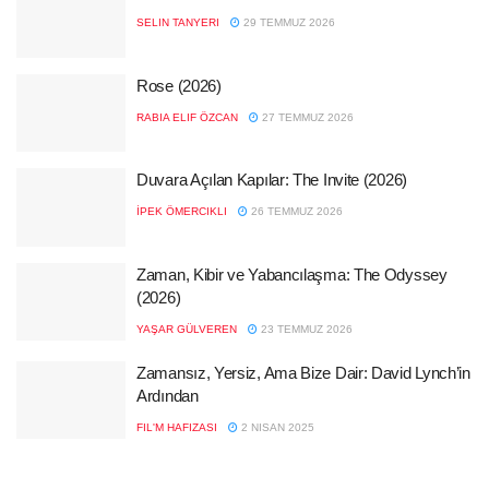
SELIN TANYERI
29 TEMMUZ 2026
Rose (2026)
RABIA ELIF ÖZCAN
27 TEMMUZ 2026
Duvara Açılan Kapılar: The Invite (2026)
İPEK ÖMERCIKLI
26 TEMMUZ 2026
Zaman, Kibir ve Yabancılaşma: The Odyssey
(2026)
YAŞAR GÜLVEREN
23 TEMMUZ 2026
Zamansız, Yersiz, Ama Bize Dair: David Lynch’in
Ardından
FIL'M HAFIZASI
2 NISAN 2025