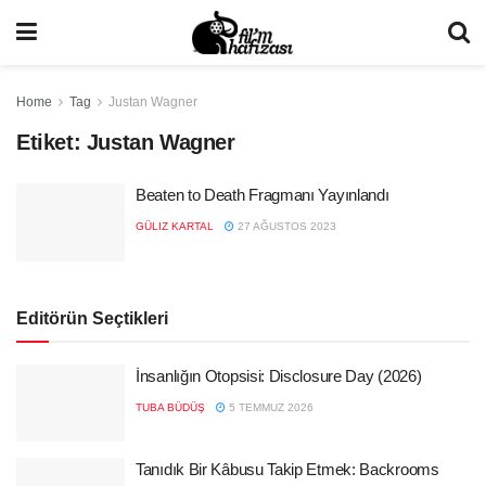
Home
Tag
Justan Wagner
Etiket:
Justan Wagner
Beaten to Death Fragmanı Yayınlandı
GÜLIZ KARTAL
27 AĞUSTOS 2023
Editörün Seçtikleri
İnsanlığın Otopsisi: Disclosure Day (2026)
TUBA BÜDÜŞ
5 TEMMUZ 2026
Tanıdık Bir Kâbusu Takip Etmek: Backrooms