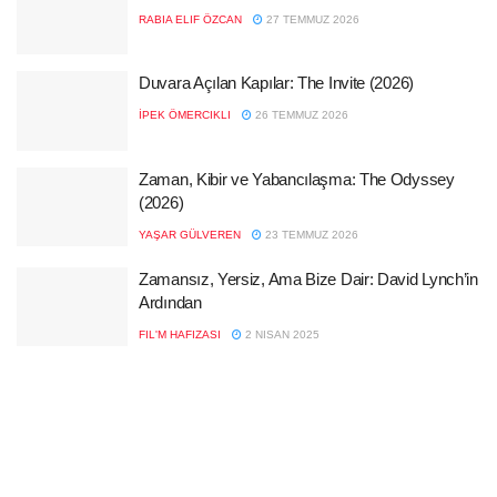
RABIA ELIF ÖZCAN
27 TEMMUZ 2026
Duvara Açılan Kapılar: The Invite (2026)
İPEK ÖMERCIKLI
26 TEMMUZ 2026
Zaman, Kibir ve Yabancılaşma: The Odyssey
(2026)
YAŞAR GÜLVEREN
23 TEMMUZ 2026
Zamansız, Yersiz, Ama Bize Dair: David Lynch’in
Ardından
FIL'M HAFIZASI
2 NISAN 2025