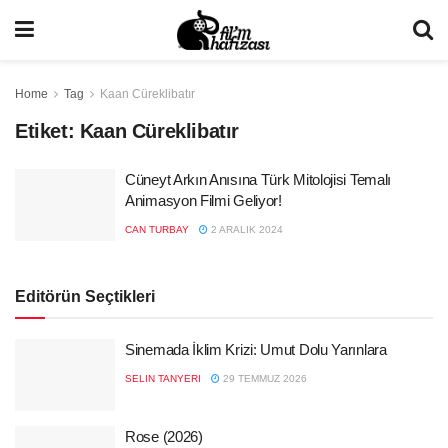
Home
Tag
Kaan Cüreklibatır
Etiket:
Kaan Cüreklibatır
Cüneyt Arkın Anısına Türk Mitolojisi Temalı
Animasyon Filmi Geliyor!
CAN TURBAY
2 ARALIK 2024
Editörün Seçtikleri
Sinemada İklim Krizi: Umut Dolu Yarınlara
SELIN TANYERI
29 TEMMUZ 2026
Rose (2026)