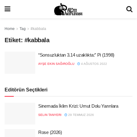
Home
Tag
#kabbala
Etiket:
#kabbala
“Sonsuzluktan 3.14 uzaklıkta:” Pi (1998)
AYŞE EKIN SAĞIROĞLU
4 AĞUSTOS 2022
Editörün Seçtikleri
Sinemada İklim Krizi: Umut Dolu Yarınlara
SELIN TANYERI
29 TEMMUZ 2026
Rose (2026)