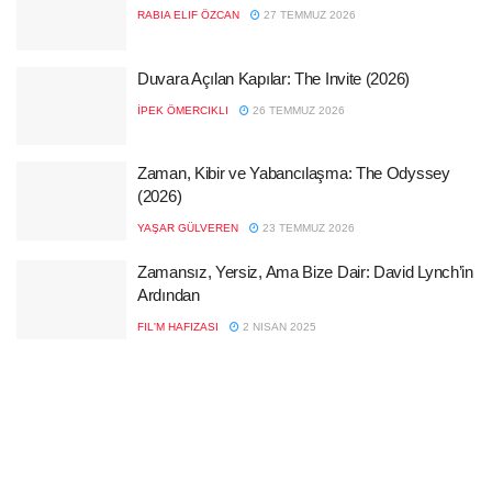
RABIA ELIF ÖZCAN
27 TEMMUZ 2026
Duvara Açılan Kapılar: The Invite (2026)
İPEK ÖMERCIKLI
26 TEMMUZ 2026
Zaman, Kibir ve Yabancılaşma: The Odyssey
(2026)
YAŞAR GÜLVEREN
23 TEMMUZ 2026
Zamansız, Yersiz, Ama Bize Dair: David Lynch’in
Ardından
FIL'M HAFIZASI
2 NISAN 2025