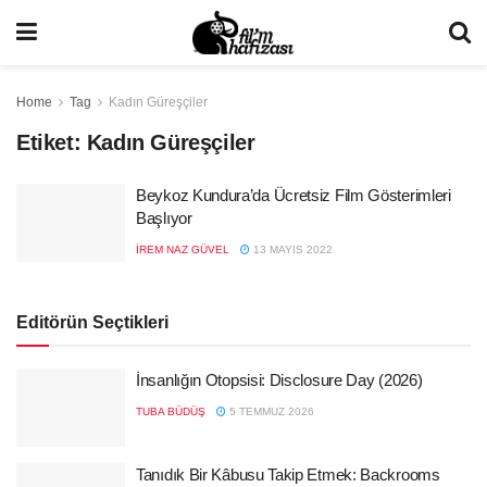
Home
Tag
Kadın Güreşçiler
Etiket:
Kadın Güreşçiler
Beykoz Kundura’da Ücretsiz Film Gösterimleri
Başlıyor
İREM NAZ GÜVEL
13 MAYIS 2022
Editörün Seçtikleri
İnsanlığın Otopsisi: Disclosure Day (2026)
TUBA BÜDÜŞ
5 TEMMUZ 2026
Tanıdık Bir Kâbusu Takip Etmek: Backrooms