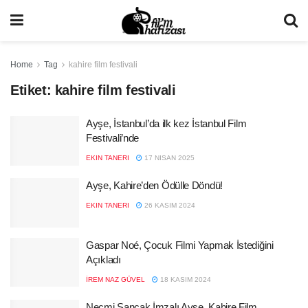
Home
Tag
kahire film festivali
Etiket:
kahire film festivali
Ayşe, İstanbul’da ilk kez İstanbul Film
Festivali’nde
EKIN TANERI
17 NISAN 2025
Ayşe, Kahire’den Ödülle Döndü!
EKIN TANERI
26 KASIM 2024
Gaspar Noé, Çocuk Filmi Yapmak İstediğini
Açıkladı
İREM NAZ GÜVEL
18 KASIM 2024
Necmi Sancak İmzalı Ayşe, Kahire Film