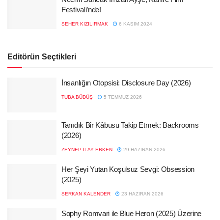
Festivali’nde!
SEHER KIZILIRMAK
6 KASIM 2024
Editörün Seçtikleri
İnsanlığın Otopsisi: Disclosure Day (2026)
TUBA BÜDÜŞ
5 TEMMUZ 2026
Tanıdık Bir Kâbusu Takip Etmek: Backrooms
(2026)
ZEYNEP İLAY ERKEN
29 HAZIRAN 2026
Her Şeyi Yutan Koşulsuz Sevgi: Obsession
(2025)
SERKAN KALENDER
23 HAZIRAN 2026
Sophy Romvari ile Blue Heron (2025) Üzerine