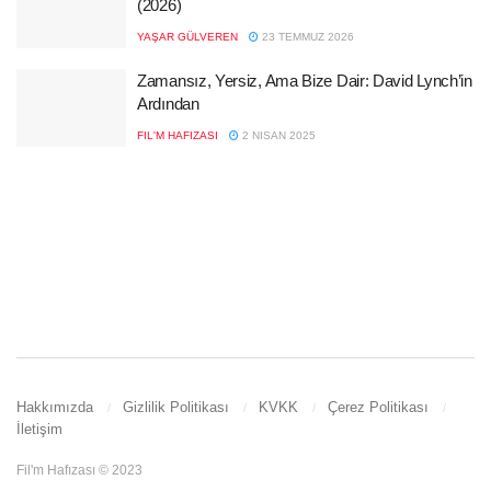
(2026)
YAŞAR GÜLVEREN
23 TEMMUZ 2026
Zamansız, Yersiz, Ama Bize Dair: David Lynch’in
Ardından
FIL'M HAFIZASI
2 NISAN 2025
Hakkımızda
Gizlilik Politikası
KVKK
Çerez Politikası
İletişim
Fil'm Hafızası © 2023