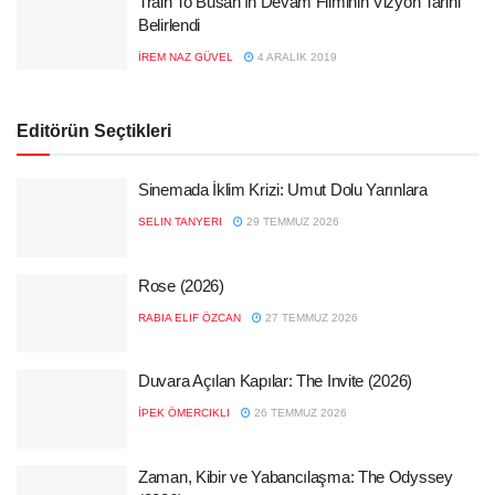
Train To Busan’ın Devam Filminin Vizyon Tarihi
Belirlendi
İREM NAZ GÜVEL
4 ARALIK 2019
Editörün Seçtikleri
Sinemada İklim Krizi: Umut Dolu Yarınlara
SELIN TANYERI
29 TEMMUZ 2026
Rose (2026)
RABIA ELIF ÖZCAN
27 TEMMUZ 2026
Duvara Açılan Kapılar: The Invite (2026)
İPEK ÖMERCIKLI
26 TEMMUZ 2026
Zaman, Kibir ve Yabancılaşma: The Odyssey